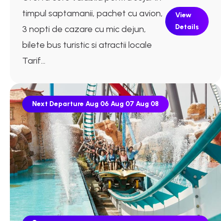
timpul saptamanii, pachet cu avion,
View
Details
3 nopti de cazare cu mic dejun,
bilete bus turistic si atractii locale
Tarif...
Next Departure
Aug 06
Aug 07
Aug 08