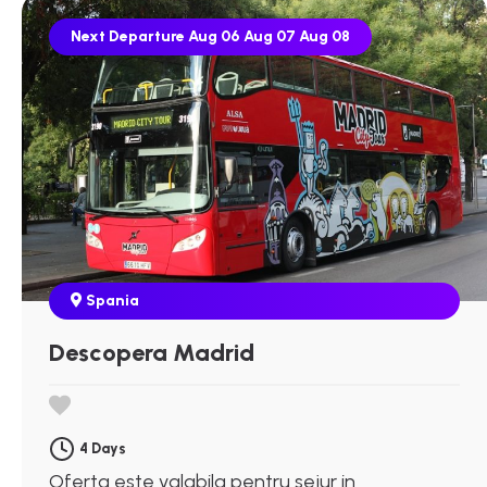
Next Departure
Aug 06
Aug 07
Aug 08
Spania
Descopera Madrid
4 Days
Oferta este valabila pentru sejur in