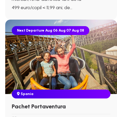
499 euro/copil < 11,99 ani; de...
Next Departure
Aug 06
Aug 07
Aug 08
Spania
Pachet Portaventura