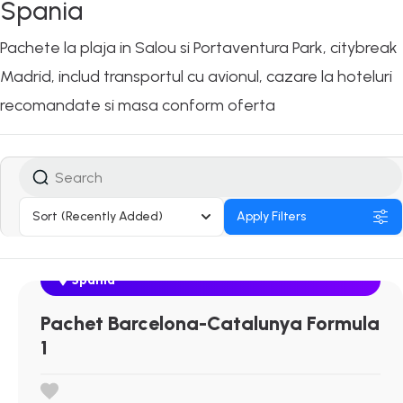
Spania
Pachete la plaja in Salou si Portaventura Park, citybreak
Madrid, includ transportul cu avionul, cazare la hoteluri
recomandate si masa conform oferta
Sort
(Recently Added)
Apply Filters
Spania
Next Departure
Aug 06
Aug 07
Aug 08
Pachet Barcelona-Catalunya Formula
1