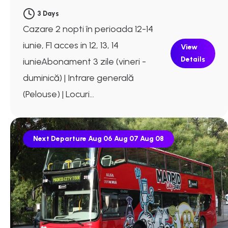
3 Days
Cazare 2 nopti în perioada 12-14
iunie, F1 acces in 12, 13, 14
View
Details
iunieAbonament 3 zile (vineri -
duminică) | Intrare generală
(Pelouse) | Locuri...
Next Departure
Aug 06
Aug 07
Aug 08