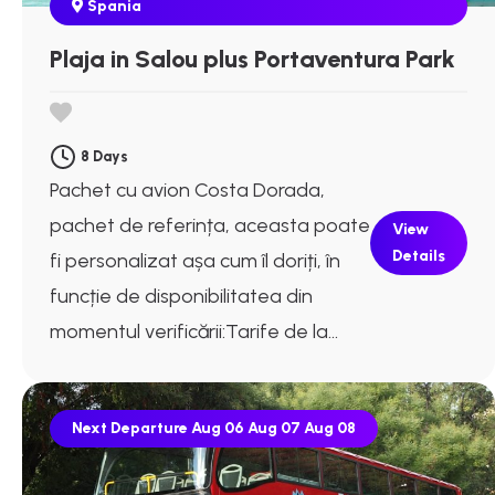
Spania
Plaja in Salou plus Portaventura Park
8 Days
Pachet cu avion Costa Dorada,
pachet de referința, aceasta poate
View
Details
fi personalizat așa cum îl doriți, în
funcție de disponibilitatea din
momentul verificării:Tarife de la...
Next Departure
Aug 06
Aug 07
Aug 08