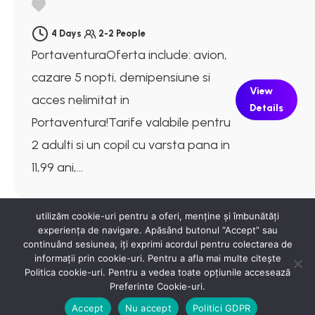
4 Days
2-2 People
PortaventuraOferta include: avion,
cazare 5 nopti, demipensiune si
View
acces nelimitat in
Details
Portaventura!Tarife valabile pentru
2 adulti si un copil cu varsta pana in
11,99 ani,...
utilizăm cookie-uri pentru a oferi, menține și îmbunătăți
experiența de navigare. Apăsând butonul “Accept” sau
continuând sesiunea, iți exprimi acordul pentru colectarea de
informații prin cookie-uri. Pentru a afla mai multe citește
Politica cookie-uri. Pentru a vedea toate opțiunile accesează
Preferinte Cookie-uri.
Accept
Nu accept
Politici GDPR