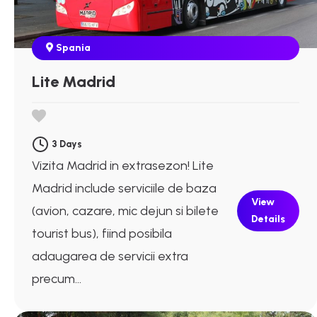
Spania
Lite Madrid
3 Days
Vizita Madrid in extrasezon! Lite
Madrid include serviciile de baza
View
(avion, cazare, mic dejun si bilete
Details
tourist bus), fiind posibila
adaugarea de servicii extra
precum...