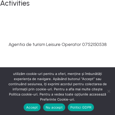
Activities
Agentia de turism Leisure Operator 0752150538
utilizăm cookie-uri pentru a oferi, menține și îmbunătăți
experiența de navigare. Apăsând butonul “Accept” sau
continuând sesiunea, iți exprimi acordul pentru colectarea de
informații prin cookie-uri. Pentru a afla mai multe citește
Politica cookie-uri. Pentru a vedea toate opțiunile accesează
Preferinte Cookie-uri.
Accept
Nu accept
Politici GDPR